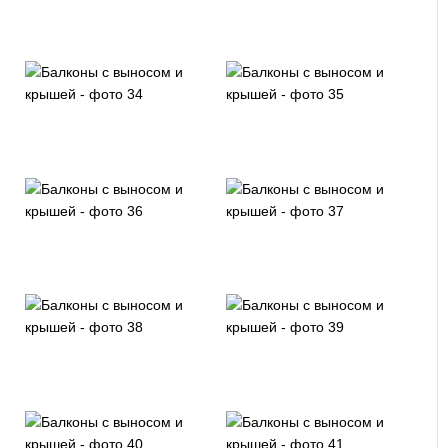
Темно-серый
Темно-синий
Синий светлый
Светло-серый
Агатовый темный
Серый
Красный темный
Красный светлый