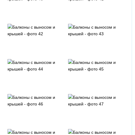
Винно-красный
Пихта
Зимний дуглас
Махогон
Орех
Мореный
Золотой
Шоколадный