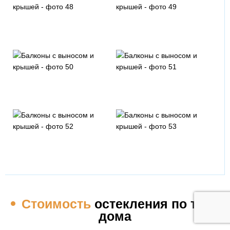
Черный
Каштан
Черешня
Горная сосна
Золотой орех
Темный изумруд
Стоимость
остекления по типу
дома