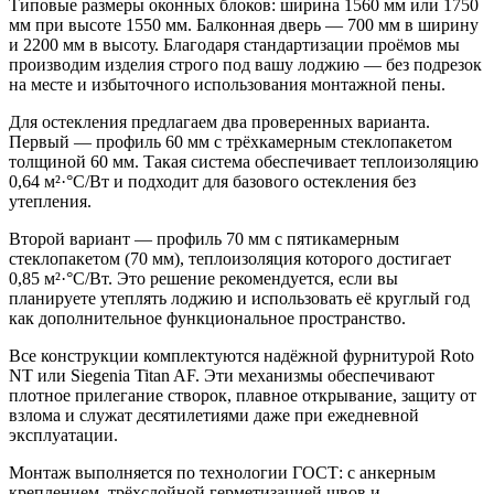
Типовые размеры оконных блоков: ширина 1560 мм или 1750
мм при высоте 1550 мм. Балконная дверь — 700 мм в ширину
и 2200 мм в высоту. Благодаря стандартизации проёмов мы
производим изделия строго под вашу лоджию — без подрезок
на месте и избыточного использования монтажной пены.
Для остекления предлагаем два проверенных варианта.
Первый — профиль 60 мм с трёхкамерным стеклопакетом
толщиной 60 мм. Такая система обеспечивает теплоизоляцию
0,64 м²·°С/Вт и подходит для базового остекления без
утепления.
Второй вариант — профиль 70 мм с пятикамерным
стеклопакетом (70 мм), теплоизоляция которого достигает
0,85 м²·°С/Вт. Это решение рекомендуется, если вы
планируете утеплять лоджию и использовать её круглый год
как дополнительное функциональное пространство.
Все конструкции комплектуются надёжной фурнитурой Roto
NT или Siegenia Titan AF. Эти механизмы обеспечивают
плотное прилегание створок, плавное открывание, защиту от
взлома и служат десятилетиями даже при ежедневной
эксплуатации.
Монтаж выполняется по технологии ГОСТ: с анкерным
креплением, трёхслойной герметизацией швов и