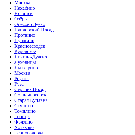
Москва
Нахабино
Ногинск
Озёры
Орехово-Зуево
Павловский Посад
Протвино
Пушкино
Краснозаводск
Куровское
Ликино-Дулево
Луховицы
Лыткарино
Москва
Реутов
Руза
Сергиев Посад
Солнечногорск
Старая-Купавна
Ступино
Томилино
Троицк
Фрязино
Хотьково
Черноголовка