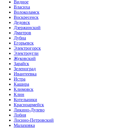
Видное
Власиха
Волоколамск
Воскресенск
Дедовск
Дзержинский
Дмитров
Дубна
Егорьевск
Электрогорск
Электроугли
Жуковский
Зарайск
Зеленоград
Ивантеевка
Истра
Кашира
Климовск
Клин
Котельники
Красноармейск
Ликино-Дулево
Лобня
Лосино-Петровский
Малаховка