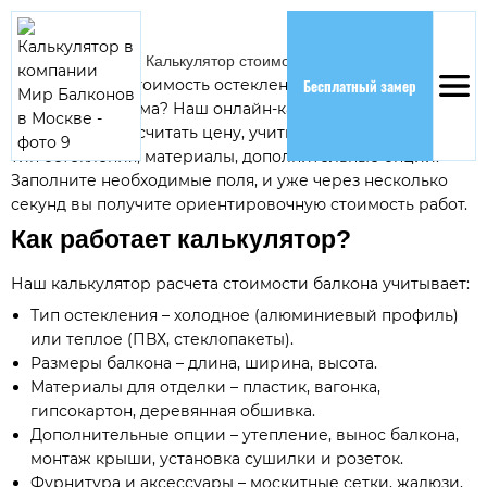
Главная
/
Цены
/
Калькулятор стоимости
Бесплатный замер
Хотите узнать стоимость остекления и отделки балкона,
не выходя из дома? Наш онлайн-калькулятор поможет
вам быстро рассчитать цену, учитывая все параметры –
тип остекления, материалы, дополнительные опции.
Заполните необходимые поля, и уже через несколько
секунд вы получите ориентировочную стоимость работ.
Как работает калькулятор?
Наш калькулятор расчета стоимости балкона учитывает:
Тип остекления – холодное (алюминиевый профиль)
или теплое (ПВХ, стеклопакеты).
Размеры балкона – длина, ширина, высота.
Материалы для отделки – пластик, вагонка,
гипсокартон, деревянная обшивка.
Дополнительные опции – утепление, вынос балкона,
монтаж крыши, установка сушилки и розеток.
Фурнитура и аксессуары – москитные сетки, жалюзи,